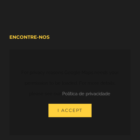
ENCONTRE-NOS
For privacy reasons Google Maps needs your
permission to be loaded. For more details,
please see our
Política de privacidade
.
I ACCEPT