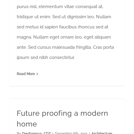
purus nisl, elementum vitae consequat at,
tristique ut enim. Sed ut dignissim leo. Nullam
sed metus id sapien faucibus rhoncus sed at
magna. Nullam eget ornare leo, eget aliquam
ante. Sed cursus malesuada fringilla. Cras porta
ipsum sed nibh consectetur,
Read More
Future proofing a modern
home
By
DevSamsys_CDT
|
Dezembro 6th, 2015
|
Architecture
,