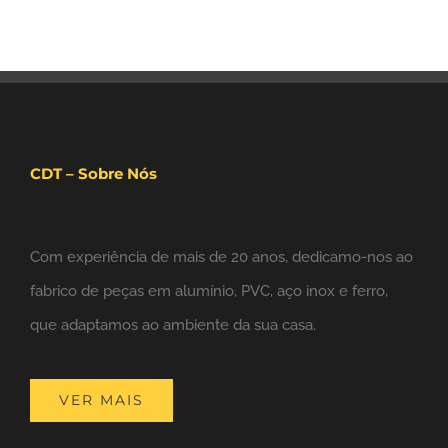
CDT – Sobre Nós
Com experiência de mais de 20 anos, dedicamo-nos ao
fabrico de peças em alumínio, PVC, aço inox e ferro,
que adaptamos ao ambiente da sua casa.
VER MAIS